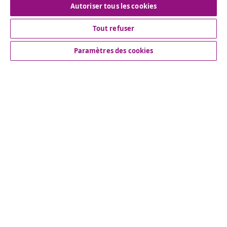
Autoriser tous les cookies
Tout refuser
Service Clients
Paramètres des cookies
Entreprises
vidaXL
More content links
© 2008-2026 www.vidaxl.ch est un site web de TM
Handelsgesellschaft GmbH