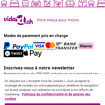
Vivre mieux pour moins
Modes de paiement pris en charge
Inscrivez-vous à notre newsletter
Rejoignez plus de 700 000 acheteurs qui reçoivent les
offres hebdomadaires, les promotions saisonnières et
En cliquant sur « Accepter tous les cookies », vous acceptez le
les nouveautés de vidaXL.
stockage de cookies sur votre appareil pour améliorer la navigation
sur le site, analyser son utilisation et contribuer à nos efforts de
marketing.
Politique de confidentialité et de gestion des
Nos comptes de réseaux sociaux
cookies