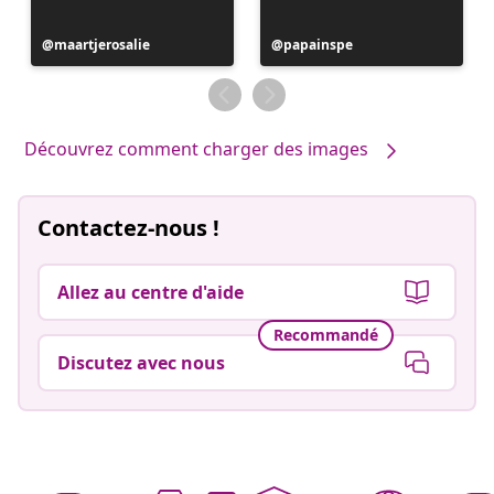
Publication
maartjerosalie
Publication
papainspe
publiée
publiée
par
par
Découvrez comment charger des images
Contactez-nous !
Allez au centre d'aide
Recommandé
Discutez avec nous