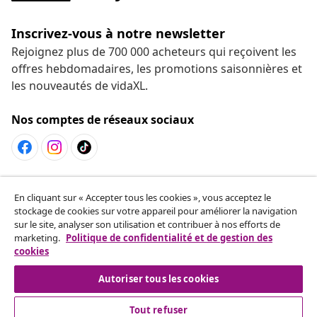
Service Clients
Entreprises
vidaXL
More content links
En cliquant sur « Accepter tous les cookies », vous acceptez le
stockage de cookies sur votre appareil pour améliorer la navigation
sur le site, analyser son utilisation et contribuer à nos efforts de
marketing.
Politique de confidentialité et de gestion des
cookies
© 2008-2026 www.vidaxl.ch est un site web de TM
Autoriser tous les cookies
Handelsgesellschaft GmbH
Tout refuser