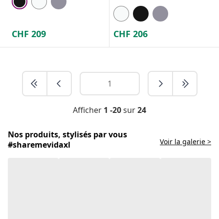
CHF
209
CHF
206
Afficher
1 -20
sur
24
Nos produits, stylisés par vous
Voir la galerie >
#sharemevidaxl
Défiez vos amis avec un baby-foot de
qualité
Libérez vos talents de footballeur et votre côté compétitif
à la maison avec un baby-foot ou un babyfoot. Un jeu