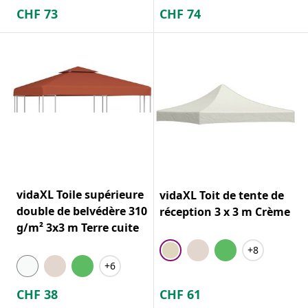
CHF
73
CHF
74
vidaXL Toile supérieure
vidaXL Toit de tente de
double de belvédère 310
réception 3 x 3 m Crème
g/m² 3x3 m Terre cuite
+8
+6
CHF
38
CHF
61