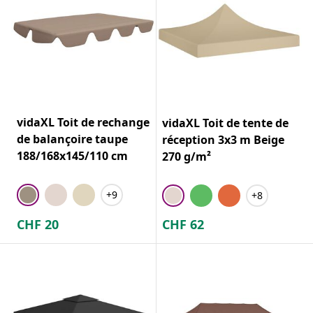
vidaXL Toit de rechange
vidaXL Toit de tente de
de balançoire taupe
réception 3x3 m Beige
188/168x145/110 cm
270 g/m²
+9
+8
CHF
20
CHF
62