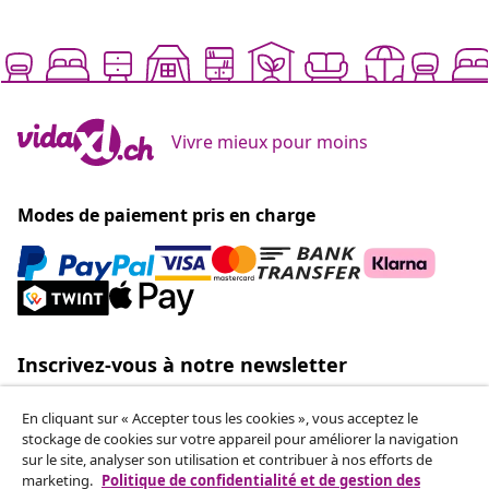
Vivre mieux pour moins
Modes de paiement pris en charge
Inscrivez-vous à notre newsletter
Rejoignez plus de 700 000 acheteurs qui reçoivent les
offres hebdomadaires, les promotions saisonnières et
En cliquant sur « Accepter tous les cookies », vous acceptez le
stockage de cookies sur votre appareil pour améliorer la navigation
les nouveautés de vidaXL.
sur le site, analyser son utilisation et contribuer à nos efforts de
marketing.
Politique de confidentialité et de gestion des