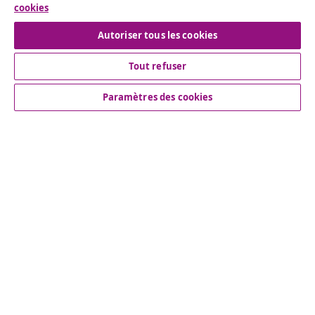
Nos comptes de réseaux sociaux
cookies
Autoriser tous les cookies
Tout refuser
Service Clients
Paramètres des cookies
Entreprises
vidaXL
More content links