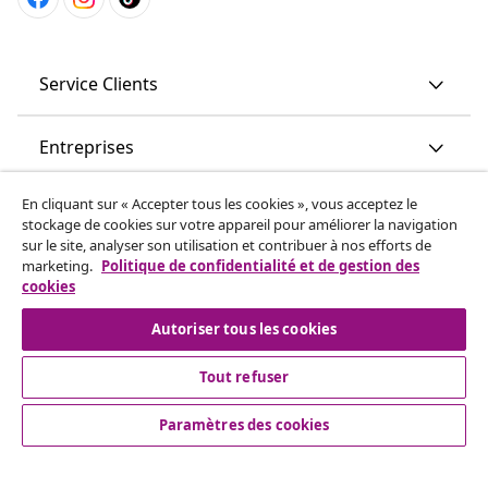
Service Clients
Entreprises
En cliquant sur « Accepter tous les cookies », vous acceptez le
vidaXL
stockage de cookies sur votre appareil pour améliorer la navigation
sur le site, analyser son utilisation et contribuer à nos efforts de
marketing.
Politique de confidentialité et de gestion des
More content links
cookies
Autoriser tous les cookies
Tout refuser
Paramètres des cookies
© 2008-2026 www.vidaxl.ch est un site web de TM
Handelsgesellschaft GmbH