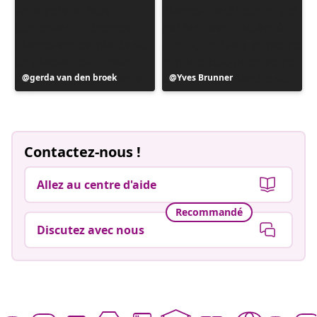
Publication
gerda van den broek
Publication
Yves Brunner
publiée
publiée
par
par
Contactez-nous !
Allez au centre d'aide
Recommandé
Discutez avec nous